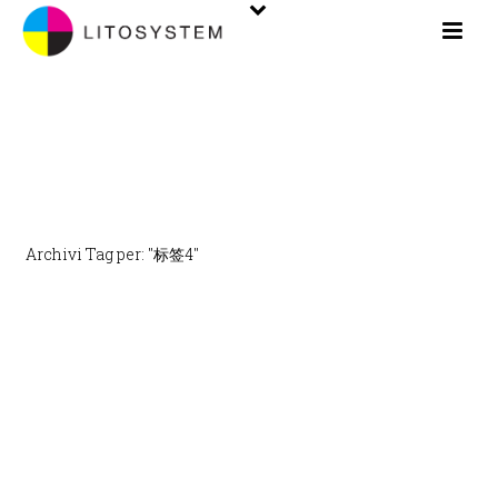
ARCHIVES
Archivi Tag per: "标签4"
INIZIO
/