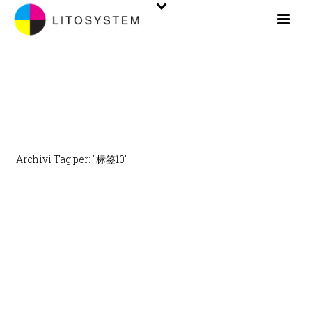
ARCHIVES
Archivi Tag per: "标签10"
INIZIO
/