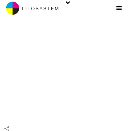
LINEA
CARTOTECNICA.
SCATOLE
INIZIO
/
LINEA CARTOTECNICA
/
SCATOLE
/
LINEA CARTOTECNICA.
SCATOLE