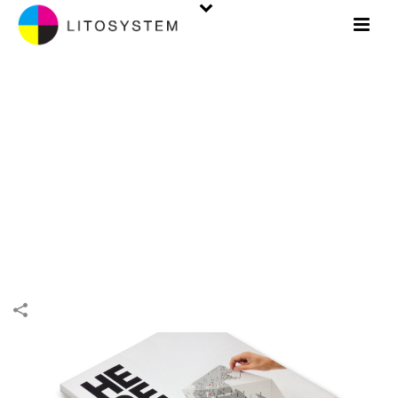
PACKAGING. BOÎTES
INIZIO
/
BOÎTES
/
PACKAGING
/
PACKAGING. BOÎTES