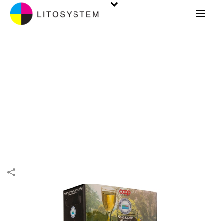
PACKAGING. BOÎTES
INIZIO
/
BOÎTES
/
PACKAGING
/
PACKAGING. BOÎTES