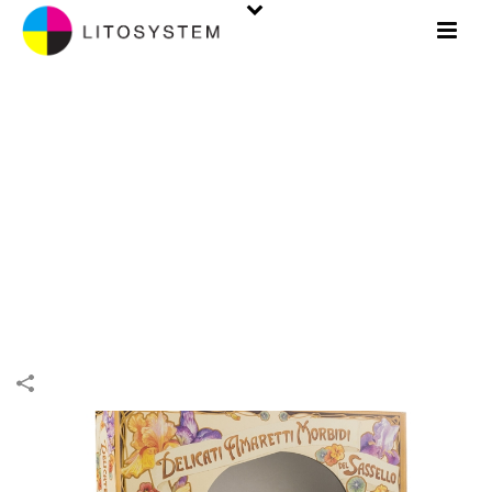
PACKAGING. BOÎTES
INIZIO
/
BOÎTES
/
PACKAGING
/
PACKAGING. BOÎTES